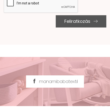
Feliratkozás
manamibabatextil