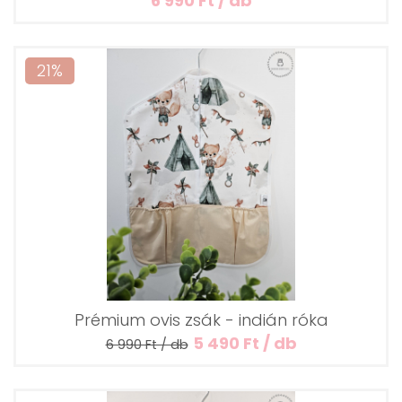
6 990 Ft / db
21%
Prémium ovis zsák - indián róka
5 490 Ft / db
6 990 Ft / db