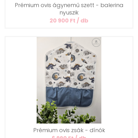
Prémium ovis ágynemű szett - balerina
nyuszik
20 900 Ft / db
Prémium ovis zsák - dínók