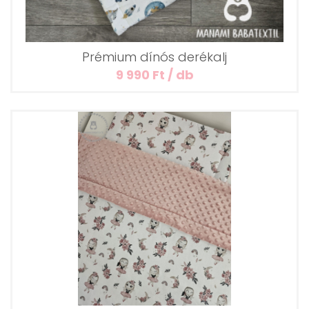
Prémium dínós derékalj
9 990 Ft / db