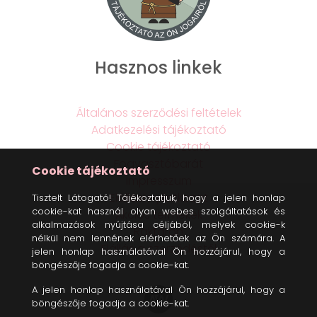
Hasznos linkek
Általános szerződési feltételek
Adatkezelési tájékoztató
Cookie tájékoztató
Fogyasztóbarát
Cookie tájékoztató
Impresszum
Elállási nyilatkozat
Tisztelt Látogató! Tájékoztatjuk, hogy a jelen honlap
cookie-kat használ olyan webes szolgáltatások és
Akciós termékek
alkalmazások nyújtása céljából, melyek cookie-k
Raktáron
nélkül nem lennének elérhetőek az Ön számára. A
Elállás a szerződéstől
jelen honlap használatával Ön hozzájárul, hogy a
böngészője fogadja a cookie-kat.
A jelen honlap használatával Ön hozzájárul, hogy a
böngészője fogadja a cookie-kat.