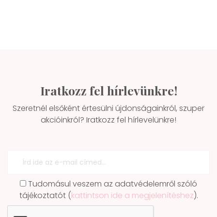
Iratkozz fel hírlevünkre!
Szeretnél elsőként értesülni újdonságainkról, szuper
akcióinkról? Iratkozz fel hírlevelünkre!
Tudomásul veszem az adatvédelemről szóló
tájékoztatót (
kattintson ide a megjelenítéshez
).