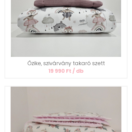
Őzike, szivárvány takaró szett
19 990 Ft / db