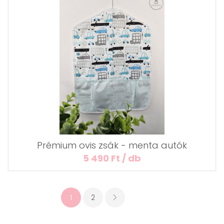
Prémium ovis zsák - menta autók
5 490 Ft / db
1
2