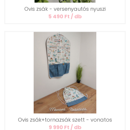
Ovis zsák - versenyautós nyuszi
5 490 Ft / db
Ovis zsák+tornazsák szett - vonatos
9 990 Ft / db