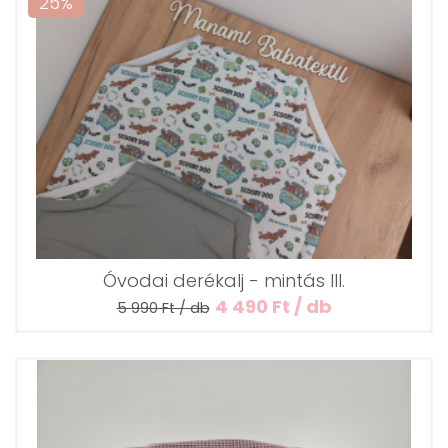
25%
Óvodai derékalj - mintás III.
4 490 Ft / db
5 990 Ft / db