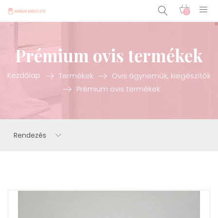
0
Prémium ovis termékek
Kezdőlap
Termékek
Ovis ágyneműk, kiegészítők
Prémium ovis termékek
Rendezés