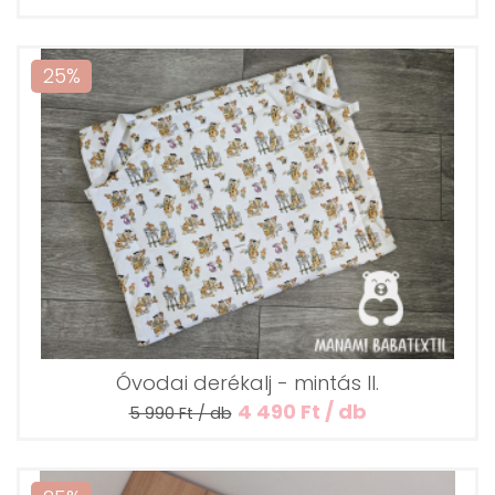
25%
Óvodai derékalj - mintás II.
4 490 Ft / db
5 990 Ft / db