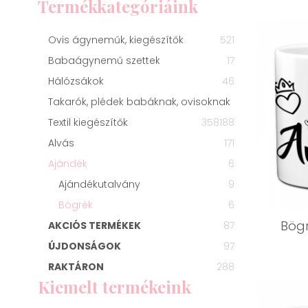
Termékkategóriáink
Ovis ágyneműk, kiegészítők
521
Babaágynemű szettek
17
Hálózsákok
46
Takarók, plédek babáknak, ovisoknak
Textil kiegészítők
358
188
Alvás
171
Ajándék
6
Ajándékutalvány
9
Bögrék
6
Bögr
AKCIÓS TERMÉKEK
87
ÚJDONSÁGOK
97
RAKTÁRON
288
Kiemelt termékeink