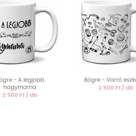
ögre - A legjobb
Bögre - Varró esz
nagymama
2 500 Ft / db
2 500 Ft / db