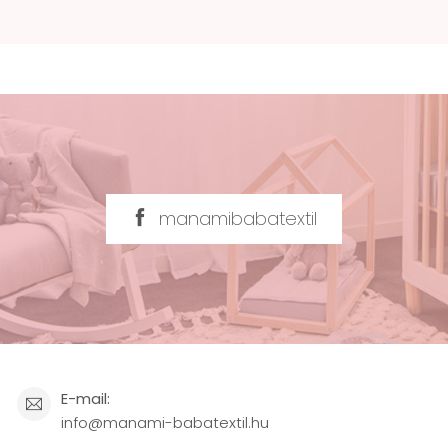
manamibabatextil
E-mail:
info@manami-babatextil.hu