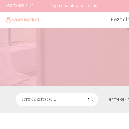
+36 70 433 2476
info@manami-babatextil.hu
Kezdől
Termékek