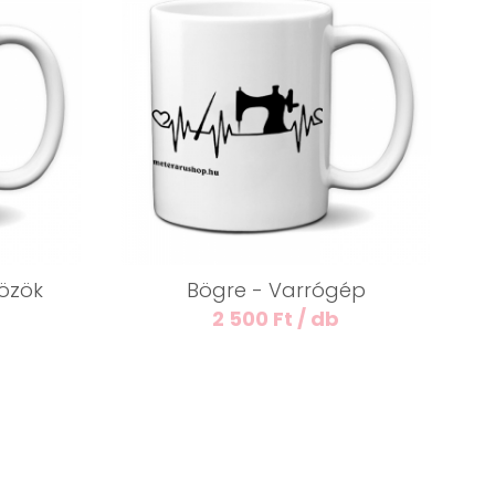
közök
Bögre - Varrógép
2 500 Ft / db