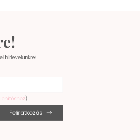
re!
l hírlevelünkre!
elenítéshez
).
Feliratkozás