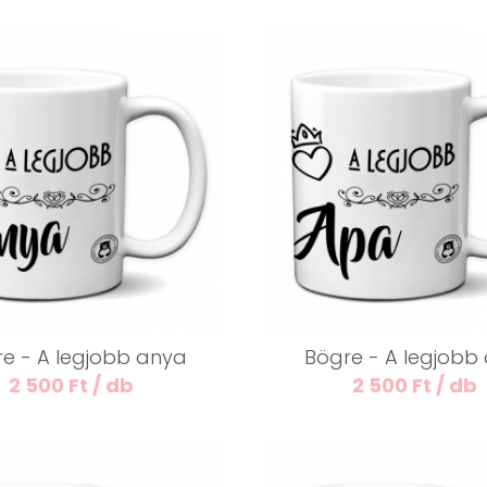
e - A legjobb anya
Bögre - A legjobb
2 500 Ft / db
2 500 Ft / db