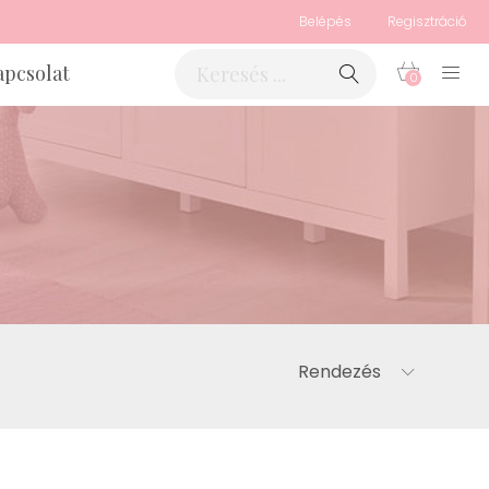
Belépés
Regisztráció
apcsolat
0
Rendezés