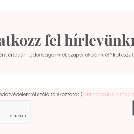
atkozz fel hírlevünk
ént értesülni újdonságainkról, szuper akcióinkról? Iratkozz fe
atvédelemről szóló tájékoztatót (
kattintson ide a megj