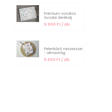
Prémium vonatos
óvodai derékalj
9 990 Ft / db
Pelenkázó neszesszer
- almavirág
6 500 Ft / db