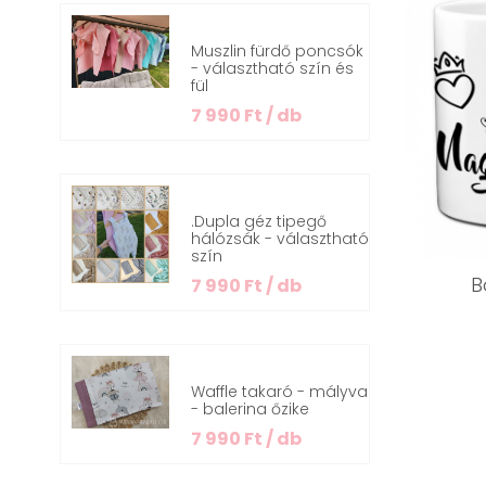
Muszlin fürdő poncsók
- választható szín és
fül
7 990 Ft / db
.Dupla géz tipegő
hálózsák - választható
szín
B
7 990 Ft / db
Waffle takaró - mályva
- balerina őzike
7 990 Ft / db