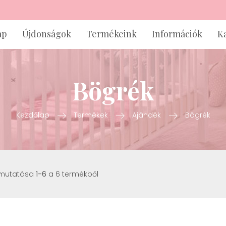
ap
Újdonságok
Termékeink
Információk
K
Bögrék
Kezdőlap
Termékek
Ajándék
Bögrék
 mutatása
1-6
a 6 termékből