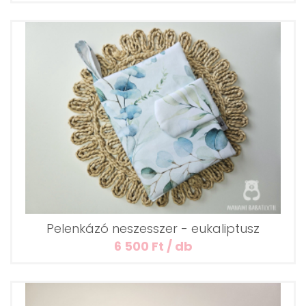
Pelenkázó neszesszer - eukaliptusz
6 500 Ft / db