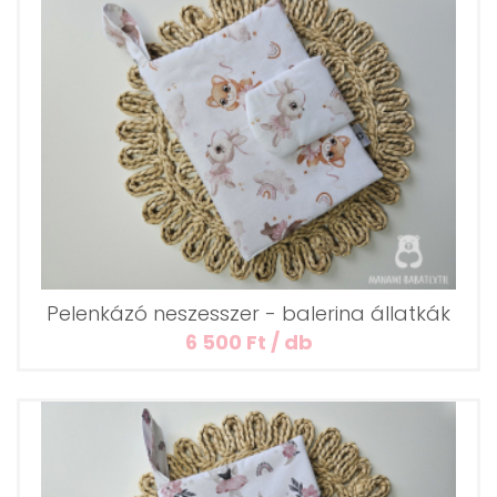
Pelenkázó neszesszer - balerina állatkák
6 500 Ft / db