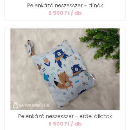
Pelenkázó neszesszer - dínók
6 500 Ft / db
Pelenkázó neszesszer - erdei állatok
6 500 Ft / db