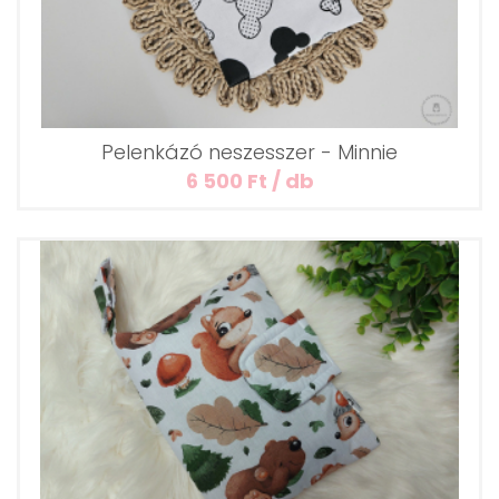
Pelenkázó neszesszer - Minnie
6 500 Ft / db