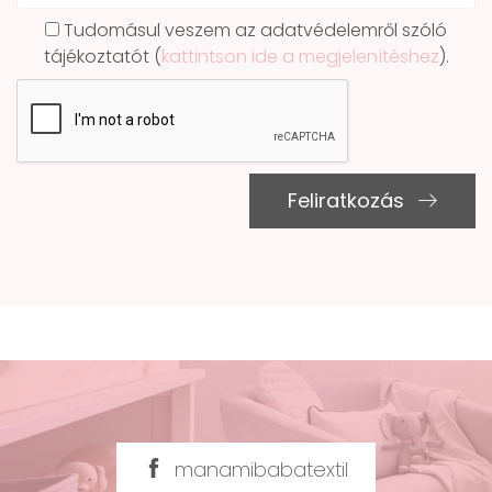
Tudomásul veszem az adatvédelemről szóló
tájékoztatót (
kattintson ide a megjelenítéshez
).
Feliratkozás
manamibabatextil