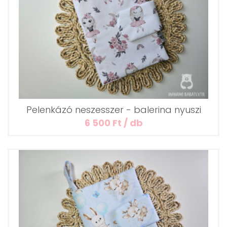
Pelenkázó neszesszer - balerina nyuszi
6 500 Ft / db