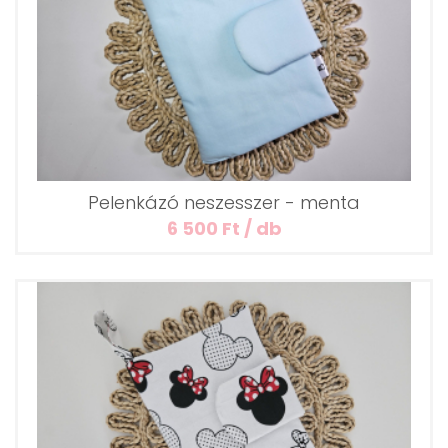
Pelenkázó neszesszer - menta
6 500 Ft / db