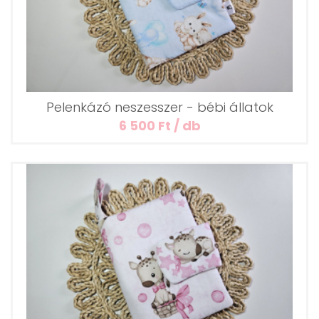
Pelenkázó neszesszer - bébi állatok
6 500 Ft / db