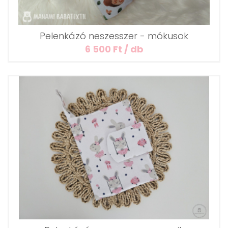
Pelenkázó neszesszer - mókusok
6 500 Ft / db