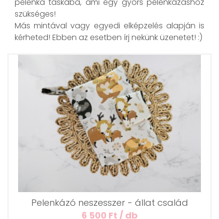
pelenka táskába, ami egy gyors pelenkázáshoz
szükséges!
Más mintával vagy egyedi elképzelés alapján is
kérheted! Ebben az esetben írj nekünk üzenetet! :)
Pelenkázó neszesszer - állat család
6 500 Ft / db