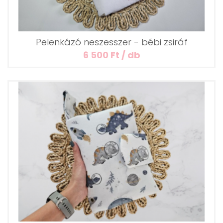
Pelenkázó neszesszer - bébi zsiráf
6 500 Ft / db