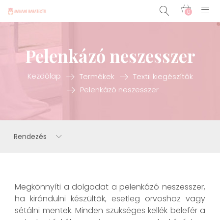
0
Pelenkázó neszesszer
Kezdőlap
Termékek
Textil kiegészítők
Pelenkázó neszesszer
Rendezés
Megkönnyíti a dolgodat a pelenkázó neszesszer,
ha kirándulni készültök, esetleg orvoshoz vagy
sétálni mentek. Minden szükséges kellék belefér a