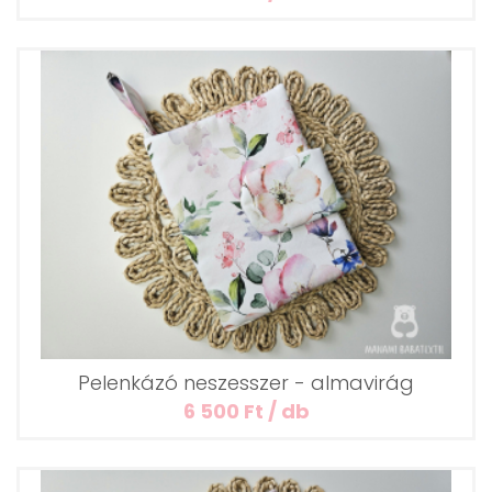
Pelenkázó neszesszer - almavirág
6 500 Ft / db