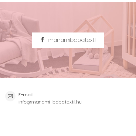
manamibabatextil
E-mail:
info@manami-babatextil.hu