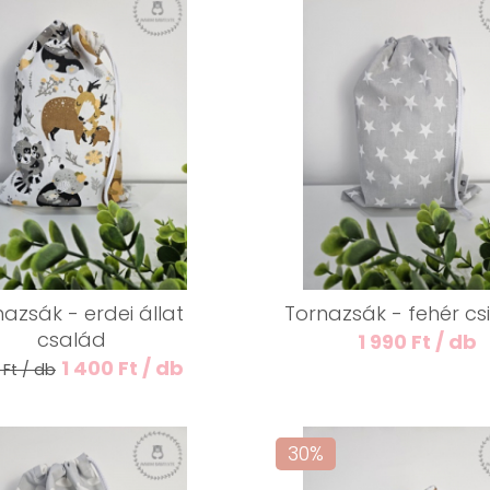
azsák - erdei állat
Tornazsák - fehér cs
család
1 990 Ft / db
1 400 Ft / db
 Ft / db
30%