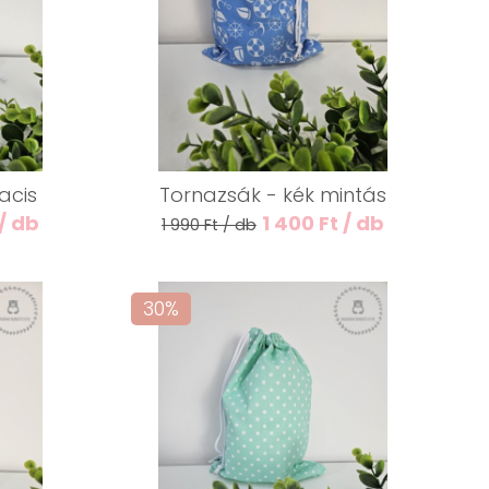
acis
Tornazsák - kék mintás
 / db
1 400 Ft / db
1 990 Ft / db
30%