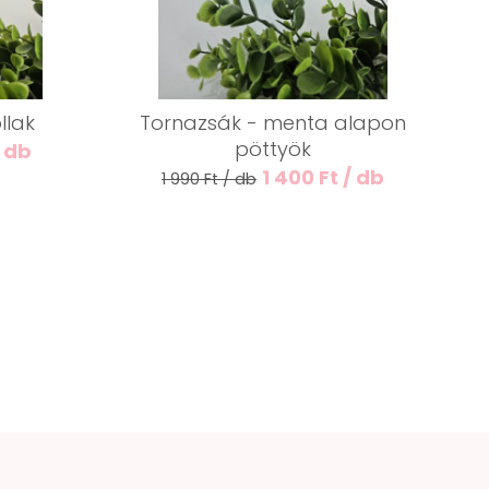
llak
Tornazsák - menta alapon
pöttyök
/ db
1 400 Ft / db
1 990 Ft / db