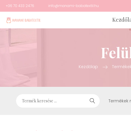
+36 70 433 2476
info@manami-babatextil.hu
Kezdől
Felü
Kezdőlap
Terméke
Termékek