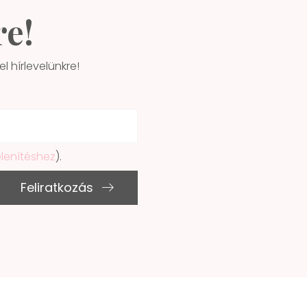
re!
l hírlevelünkre!
elenítéshez
).
Feliratkozás