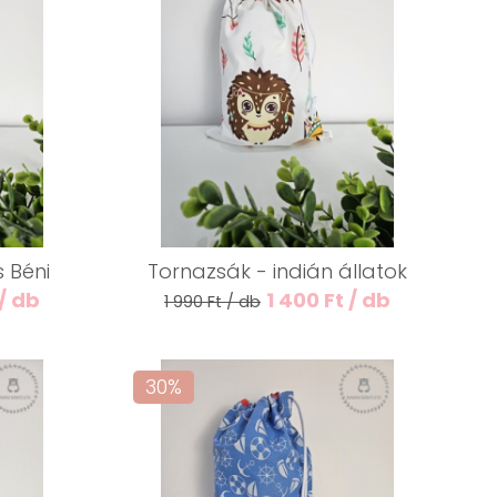
s Béni
Tornazsák - indián állatok
 / db
1 400 Ft / db
1 990 Ft / db
30%