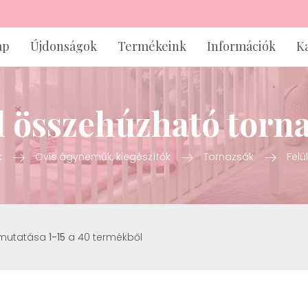
ap
Újdonságok
Termékeink
Információk
K
l összehúzható torn
k
Ovis ágyneműk, kiegészítők
Tornazsák
Felü
 mutatása
1-15
a 40 termékből