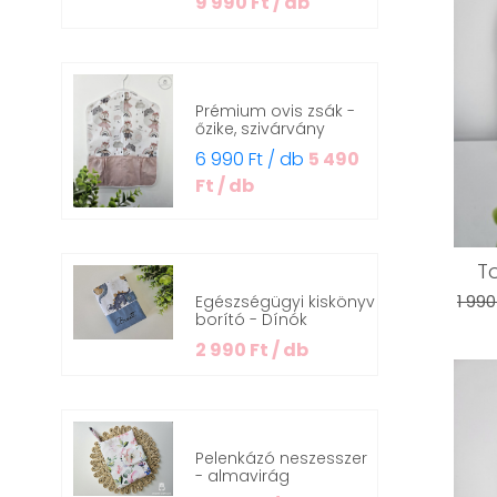
9 990 Ft / db
Prémium ovis zsák -
őzike, szivárvány
6 990 Ft / db
5 490
Ft / db
T
Egészségügyi kiskönyv
1 990
borító - Dínók
2 990 Ft / db
Pelenkázó neszesszer
- almavirág