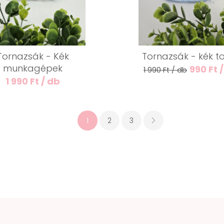
Tornazsák - Kék
Tornazsák - kék to
munkagépek
990 Ft 
1 990 Ft / db
1 990 Ft / db
1
2
3