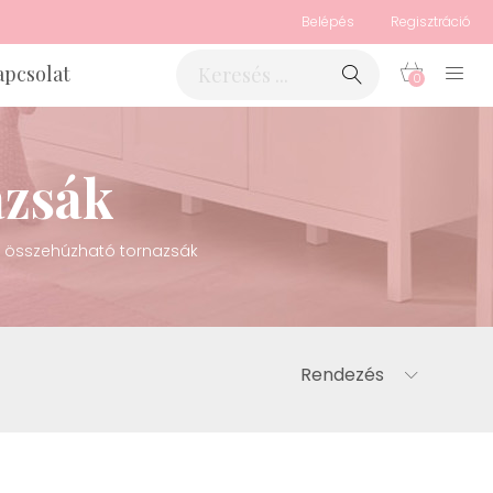
Belépés
Regisztráció
apcsolat
0
azsák
l összehúzható tornazsák
Rendezés