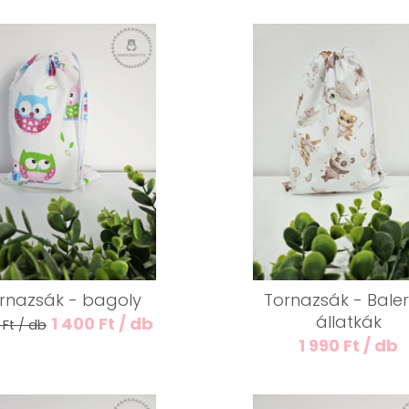
rnazsák - bagoly
Tornazsák - Baler
állatkák
1 400 Ft / db
 Ft / db
1 990 Ft / db