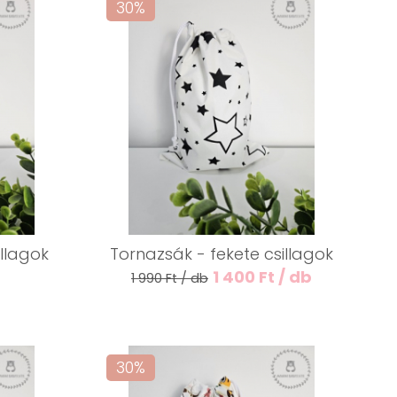
30%
illagok
Tornazsák - fekete csillagok
1 400 Ft / db
1 990 Ft / db
30%