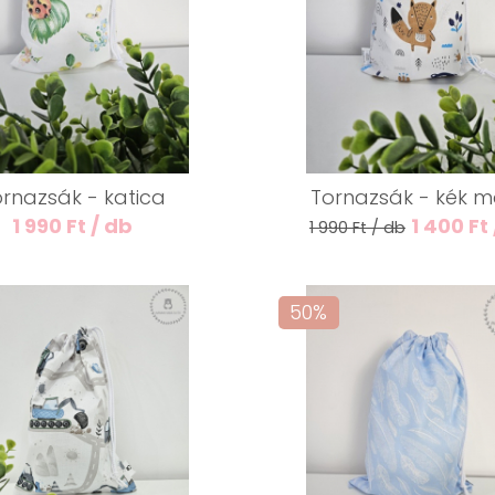
ornazsák - katica
Tornazsák - kék m
1 990 Ft / db
1 400 Ft
1 990 Ft / db
50%