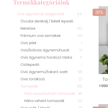
Termékkategóriáink
30%
Ovis ágyneműk, kiegészítők
521
Óvodai derékalj / Bélelt lepedő
fektetőre
102
Prémium ovis termékek
59
Ovis jelek
1
Ovis/bölcsis ágyneműhuzat
13
Ovis ágynemű hordozó táska
5
Csőlepedő
1
Ovis ágynemű/takaró szett
98
To
Ovis törölköző
22
1 990
Tornazsák
106
Felül összehúzható tornazsák
46
Hátra vehető tornazsák
50
Ovis zsák / tároló
79