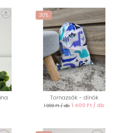
30%
ina
Tornazsák - dínók
1 400 Ft / db
1 990 Ft / db