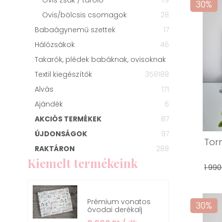
30%
Ovis/bölcsis csomagok
28
Babaágynemű szettek
17
Hálózsákok
46
Takarók, plédek babáknak, ovisoknak
Textil kiegészítők
358
188
Alvás
171
Ajándék
6
AKCIÓS TERMÉKEK
87
ÚJDONSÁGOK
97
Torn
RAKTÁRON
288
Kiemelt termékeink
1 990
Prémium vonatos
30%
óvodai derékalj