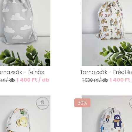
ornazsák - felhős
Tornazsák - Frédi é
1 400 Ft / db
1 400 Ft
 Ft / db
1 990 Ft / db
30%