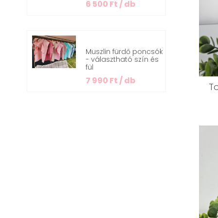
6 500 Ft / db
Muszlin fürdő poncsók
- választható szín és
fül
7 990 Ft / db
T