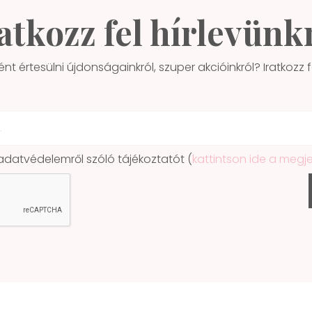
atkozz fel hírlevünk
ént értesülni újdonságainkról, szuper akcióinkról? Iratkozz fe
atvédelemről szóló tájékoztatót (
kattintson ide a megj