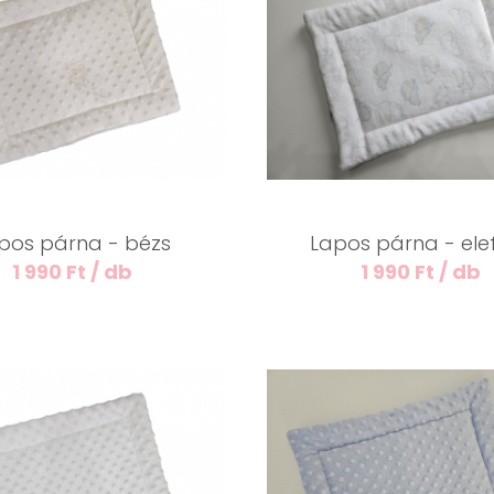
pos párna - bézs
Lapos párna - ele
1 990 Ft / db
1 990 Ft / db