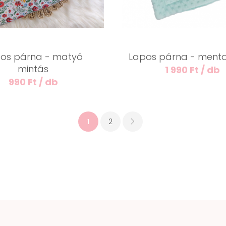
os párna - matyó
Lapos párna - menta
mintás
1 990 Ft / db
990 Ft / db
1
2