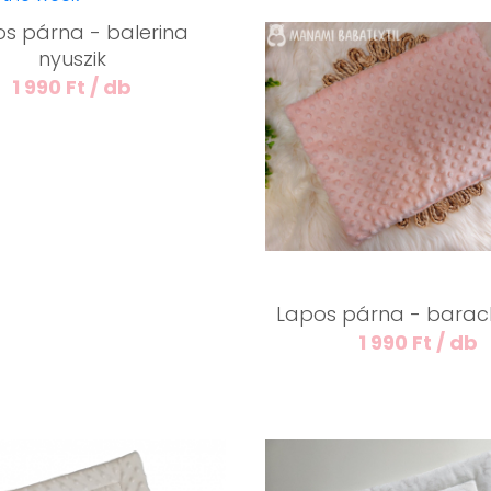
s párna - balerina
nyuszik
1 990 Ft / db
Lapos párna - barac
1 990 Ft / db