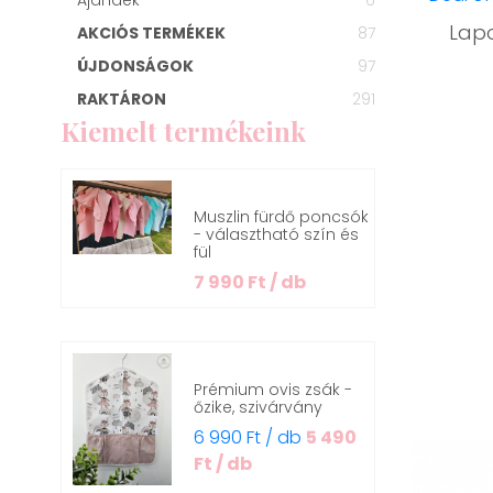
Lapo
AKCIÓS TERMÉKEK
87
ÚJDONSÁGOK
97
RAKTÁRON
291
Kiemelt termékeink
Muszlin fürdő poncsók
- választható szín és
fül
7 990 Ft / db
Prémium ovis zsák -
őzike, szivárvány
6 990 Ft / db
5 490
Ft / db