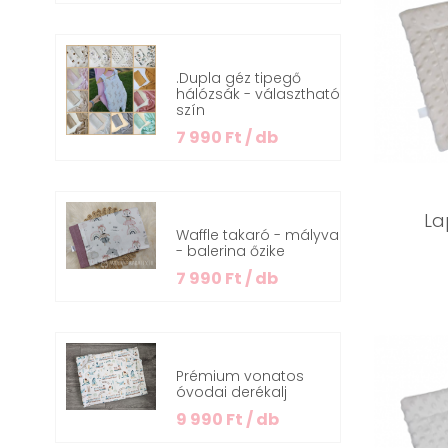
.Dupla géz tipegő
hálózsák - választható
szín
7 990 Ft / db
La
Waffle takaró - mályva
- balerina őzike
7 990 Ft / db
Prémium vonatos
óvodai derékalj
9 990 Ft / db