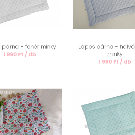
 párna - fehér minky
Lapos párna - halvá
minky
1 990 Ft / db
1 990 Ft / db