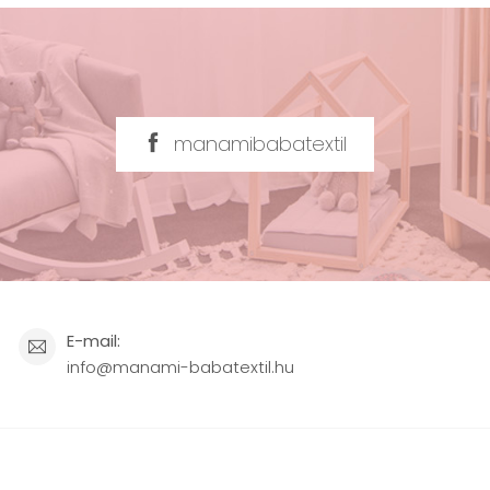
manamibabatextil
E-mail:
info@manami-babatextil.hu