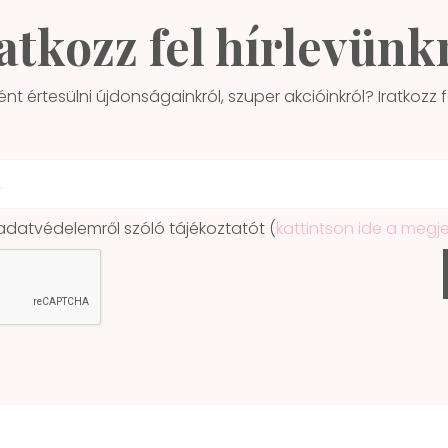
atkozz fel hírlevünk
ént értesülni újdonságainkról, szuper akcióinkról? Iratkozz fe
atvédelemről szóló tájékoztatót (
kattintson ide a megj