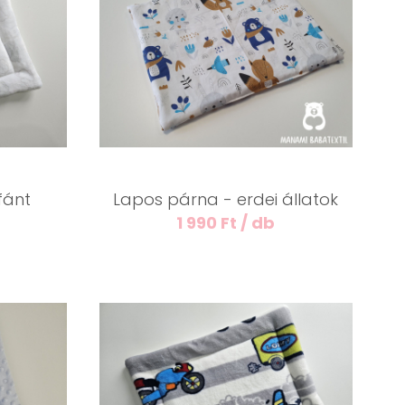
fánt
Lapos párna - erdei állatok
1 990 Ft / db