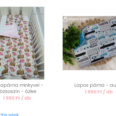
apárna minkyvel -
Lapos párna - au
rózsaszín - őzike
1 990 Ft / db
1 990 Ft / db