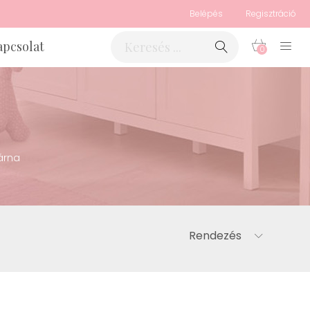
Belépés
Regisztráció
apcsolat
0
árna
Rendezés