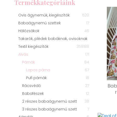
Termékkategóriáink
Ovis ágyneműk, kiegészítők
520
Babaágynemű szettek
17
Hálózsákok
46
Takarók, plédek babáknak, ovisoknak
Textil kiegészítők
358
188
Alvás
171
Párnák
84
Lapos párna
67
Pufi párnák
18
Bab
Rácsvédő
27
Babafészek
12
2 részes babaágynemű szett
38
3 részes babaágynemű szett
7
Ajándék
6