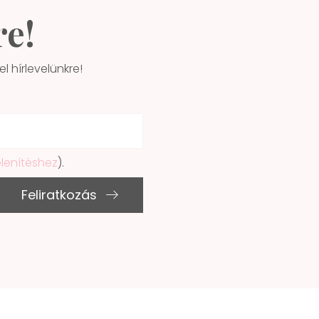
re!
l hírlevelünkre!
elenítéshez
).
Feliratkozás