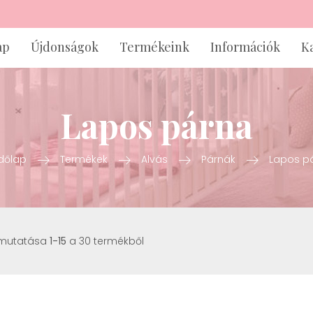
ap
Újdonságok
Termékeink
Információk
K
Lapos párna
dőlap
Termékek
Alvás
Párnák
Lapos p
 mutatása
1-15
a 30 termékből