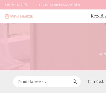
+36 70 433 2476
info@manami-babatextil.hu
Kezdől
Kez
Termékek