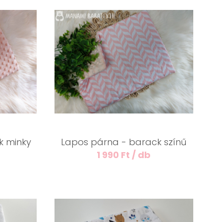
k minky
Lapos párna - barack színű
1 990 Ft / db