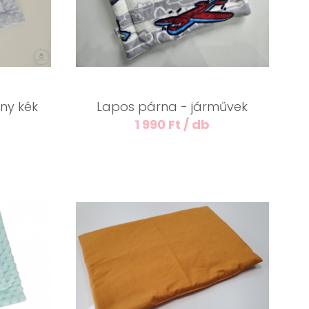
ny kék
Lapos párna - járművek
1 990 Ft / db