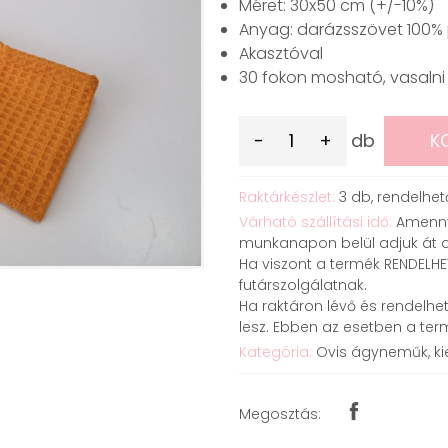
Méret: 30x50 cm (+/-10%)
Anyag: darázsszövet 100%
Akasztóval
30 fokon mosható, vasalni 
-
+
db
K
Raktárkészlet:
3
db,
rendelhet
Várható szállítási idő:
Amennyi
munkanapon belül adjuk át a
Ha viszont a termék RENDELH
futárszolgálatnak.
Ha raktáron lévő és rendelhet
lesz. Ebben az esetben a ter
Kategória:
Ovis ágyneműk, kie
Megosztás: