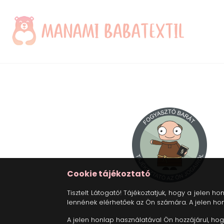
Cookie tájékoztató
Tisztelt Látogató! Tájékoztatjuk, hogy a jelen
lennének elérhetőek az Ön számára. A jelen hon
A jelen honlap használatával Ön hozzájárul, ho