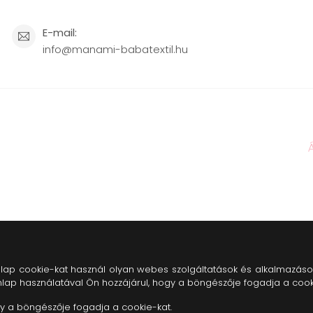
E-mail:
info@manami-babatextil.hu
 honlap cookie-kat használ olyan webes szolgáltatások és alkalmazáso
lap használatával Ön hozzájárul, hogy a böngészője fogadja a cook
gy a böngészője fogadja a cookie-kat.