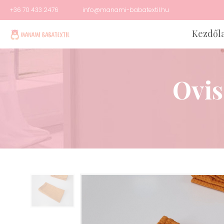
+36 70 433 2476
info@manami-babatextil.hu
Kezdől
Ovis