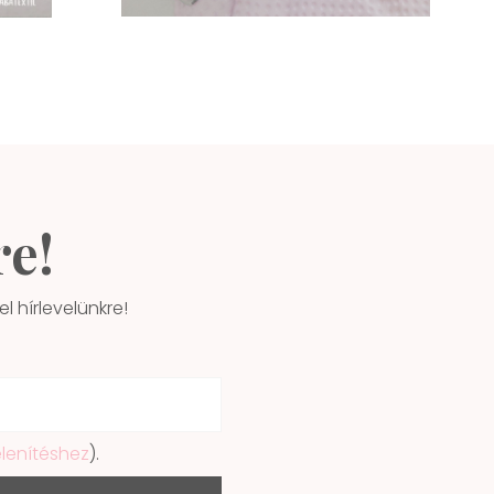
re!
l hírlevelünkre!
elenítéshez
).