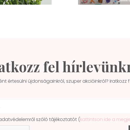
atkozz fel hírlevünk
ént értesülni újdonságainkról, szuper akcióinkról? Iratkozz fe
atvédelemről szóló tájékoztatót (
kattintson ide a megj