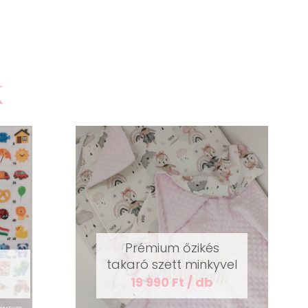
k
Prémium őzikés
takaró szett minkyvel
19 990 Ft / db