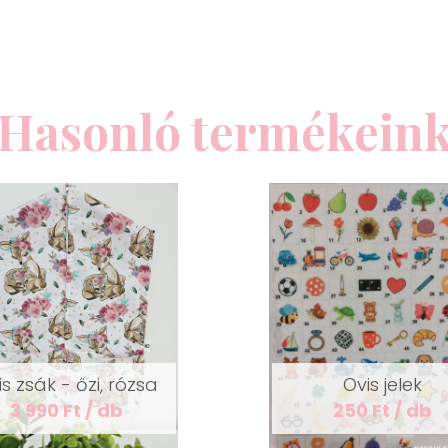
Hasonló termékein
s zsák - őzi, rózsa
Ovis jelek
3 990 Ft / db
250 Ft / db