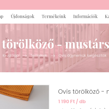
ap
Újdonságok
Termékeink
Információk
K
 törölköző - mustár
Kezdőlap
Termékek
Ovis ágyneműk, kiegészítők
Ovis törölköző -
1 190 Ft / db