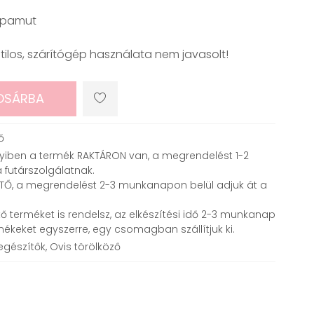
 pamut
tilos, szárítógép használata nem javasolt!
OSÁRBA
ő
ben a termék RAKTÁRON van, a megrendelést 1-2
 futárszolgálatnak.
ETŐ, a megrendelést 2-3 munkanapon belül adjuk át a
ő terméket is rendelsz, az elkészítési idő 2-3 munkanap
mékeket egyszerre, egy csomagban szállítjuk ki.
gészítők, Ovis törölköző