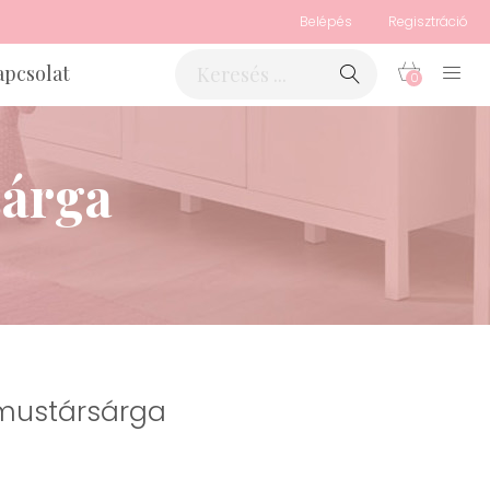
Belépés
Regisztráció
apcsolat
0
sárga
 mustársárga