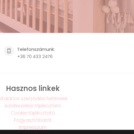
Telefonszámunk:
+36 70 433 2476
Hasznos linkek
Általános szerződési feltételek
Adatkezelési tájékoztató
Cookie tájékoztató
Fogyasztóbarát
Impresszum