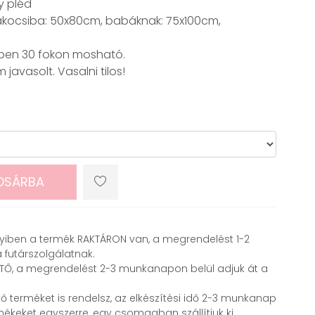
y pléd
kocsiba: 50x80cm, babáknak: 75x100cm,
ben 30 fokon mosható.
avasolt. Vasalni tilos!
OSÁRBA
ben a termék RAKTÁRON van, a megrendelést 1-2
 futárszolgálatnak.
ETŐ, a megrendelést 2-3 munkanapon belül adjuk át a
ő terméket is rendelsz, az elkészítési idő 2-3 munkanap
mékeket egyszerre, egy csomagban szállítjuk ki.