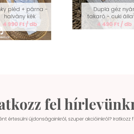
nky pléd + párna -
Dupla géz nyár
halvány kék
takaró - cuki álla
4 990 Ft / db
4 490 Ft / db
atkozz fel hírlevünk
ént értesülni újdonságainkról, szuper akcióinkról? Iratkozz fe