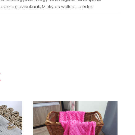
báknak, ovisoknak, Minky és wellsoft plédek
k