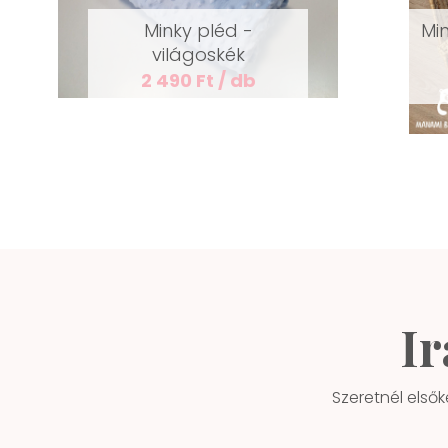
Minky pléd -
Mi
világoskék
2 490 Ft / db
Ir
Szeretnél elsők