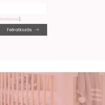
elenítéshez
).
Feliratkozás