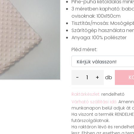
Pihe-puha kétoldalas mink
3 méretben kapható: baba
ovisoknak: 100x150cm
Tisztítás/mosás: Mosógép
Szárítógép használata nem j
Anyaga: 100% poliészter
Pléd méret:
-
+
db
K
Raktárkészlet:
rendelhető
Várható szállítási idő:
Amennyi
munkanapon belül adjuk át a
Ha viszont a termék RENDELH
futárszolgálatnak.
Ha raktáron lévő és rendelhet
lesz. Ebben az esetben a ter