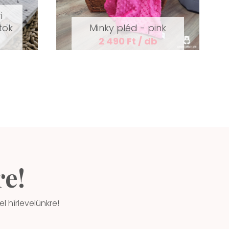
i
tok
Minky pléd - pink
2 490 Ft / db
re!
l hírlevelünkre!