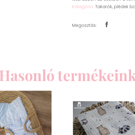
Kategória:
Takarók, plédek ba
Megosztás:
Hasonló termékein