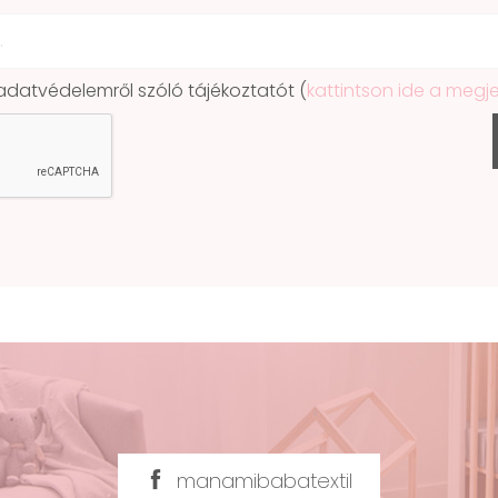
atvédelemről szóló tájékoztatót (
kattintson ide a megj
manamibabatextil