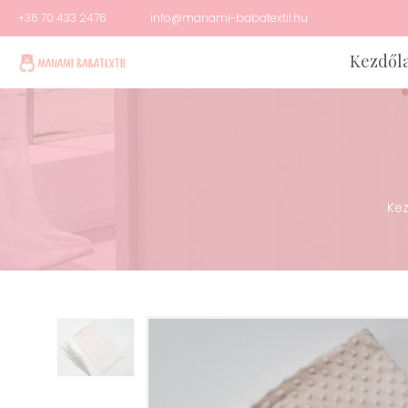
+36 70 433 2476
info@manami-babatextil.hu
Kezdől
Ke