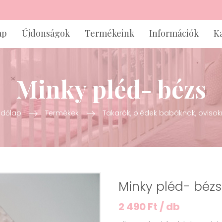
ap
Újdonságok
Termékeink
Információk
K
Minky pléd- bézs
zdőlap
Termékek
Takarók, plédek babáknak, oviso
Minky pléd- bézs
2 490 Ft / db