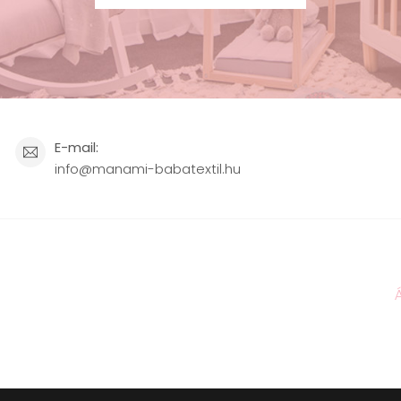
E-mail:
info@manami-babatextil.hu