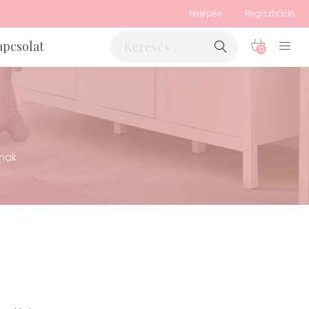
Belépés
Regisztráció
apcsolat
0
knak