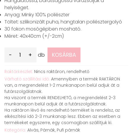
Hangulatossá, barátságossá varázsolják a
helyiséget.
Anyag: Minky 100% poliészter
Töltet: szilikonizált puha, hangtalan poliésztergolyó
30 fokon mosógépben mosható.
Méret: 40x40cm (+/-2cm)
-
+
db
KOSÁRBA
Raktárkészlet:
Nincs raktáron,
rendelhető
Várható szállítási idő:
Amennyiben a termék RAKTÁRON
van, a megrendelést 1-2 munkanapon belül adjuk át a
futárszolgálatnak.
Ha viszont a termék RENDELHETŐ, a megrendelést 2-3
munkanapon belül adjuk át a futárszolgálatnak.
Ha raktáron lévő és rendelhető terméket is rendelsz, az
elkészítési idő 2-3 munkanap lesz. Ebben az esetben a
termékeket egyszerre, egy csomagban szállítjuk ki.
Kategória:
Alvás, Párnák, Pufi párnák