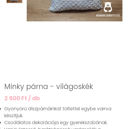
Minky párna - világoskék
2 500 Ft / db
Gyönyörű díszpárnáinkat töltettel egybe varrva
készítjük.
Csodálatos dekorációja egy gyerekszobának.