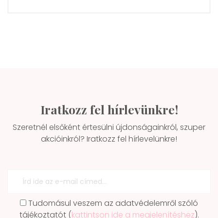
Iratkozz fel hírlevünkre!
Szeretnél elsőként értesülni újdonságainkról, szuper
akcióinkról? Iratkozz fel hírlevelünkre!
Tudomásul veszem az adatvédelemről szóló
tájékoztatót (
kattintson ide a megjelenítéshez
).