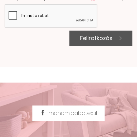
Feliratkozás
manamibabatextil