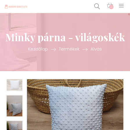
0
Minky párna - világoskék
Kezdőlap
Termékek
Alvás